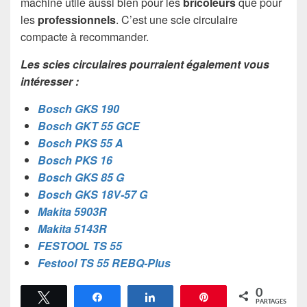
machine utile aussi bien pour les
bricoleurs
que pour
les
professionnels
. C’est une scie circulaire
compacte à recommander.
Les scies circulaires pourraient également vous
intéresser :
Bosch GKS 190
Bosch GKT 55 GCE
Bosch PKS 55 A
Bosch PKS 16
Bosch GKS 85 G
Bosch GKS 18V-57 G
Makita 5903R
Makita 5143R
FESTOOL TS 55
Festool TS 55 REBQ-Plus
0
Tweetez
Partagez
Partagez
Épingle
PARTAGES