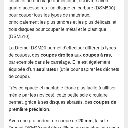
loisirs et au bricolage domestique, est livrée avec
quatre accessoires : un disque en carbure (DSM500)
pour couper tous les types de matériaux,
principalement les plus tendres et les plus délicats, et
trois disques pour couper le métal et le plastique
(DSM510).
La Dremel DSM20 permet d’effectuer différents types
de coupes, des
coupes droites
aux
coupes à ras
,
par exemple dans le carrelage. Elle est également
équipée d’un
aspirateur
(utile pour aspirer les déchets
de coupe).
Très compacte et maniable (donc plus facile à utiliser
même par les novices), cette petite scie circulaire
permet, grâce à ses disques abrasifs, des
coupes de
première précision
.
Avec une profondeur de coupe de
20 mm
, la scie
Dremel DSM20 peut être utilisée en combinaison avec