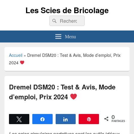
Les Scies de Bricolage
Recherche :
Rechercher
Menu
Accueil
»
Dremel DSM20 : Test & Avis, Mode d’emploi, Prix
2024
Dremel DSM20 : Test & Avis, Mode
d’emploi, Prix 2024
0
Tweetez
Partagez
Partagez
Épingle
PARTAGES
Les scies circulaires portatives sont les outils idéaux