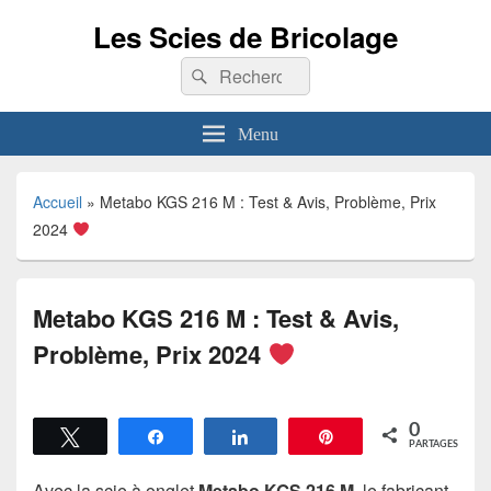
Les Scies de Bricolage
Recherche :
Rechercher
Menu
Accueil
»
Metabo KGS 216 M : Test & Avis, Problème, Prix
2024
Metabo KGS 216 M : Test & Avis,
Problème, Prix 2024
0
Tweetez
Partagez
Partagez
Épingle
PARTAGES
Avec la scie à onglet
Metabo KGS 216 M
, le fabricant