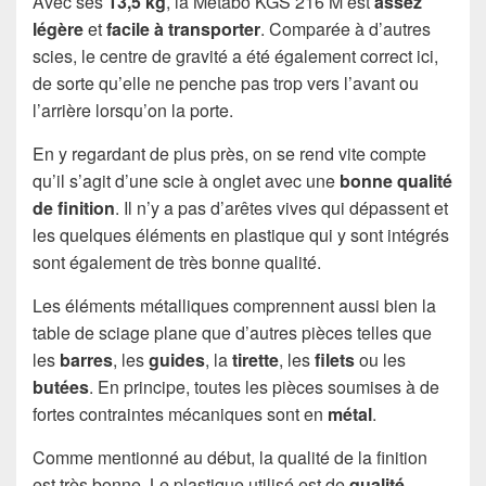
Avec ses
13,5 kg
, la Metabo KGS 216 M est
assez
légère
et
facile à transporter
. Comparée à d’autres
scies, le centre de gravité a été également correct ici,
de sorte qu’elle ne penche pas trop vers l’avant ou
l’arrière lorsqu’on la porte.
En y regardant de plus près, on se rend vite compte
qu’il s’agit d’une scie à onglet avec une
bonne qualité
de finition
. Il n’y a pas d’arêtes vives qui dépassent et
les quelques éléments en plastique qui y sont intégrés
sont également de très bonne qualité.
Les éléments métalliques comprennent aussi bien la
table de sciage plane que d’autres pièces telles que
les
barres
, les
guides
, la
tirette
, les
filets
ou les
butées
. En principe, toutes les pièces soumises à de
fortes contraintes mécaniques sont en
métal
.
Comme mentionné au début, la qualité de la finition
est très bonne. Le plastique utilisé est de
qualité